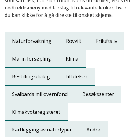
som sau, fisk, båt eller friluft. Mens du skriver, vises en
nedtrekksmeny med forslag til relevante lenker, hvor
du kan klikke for å gå direkte til ønsket skjema.
Naturforvaltning
Rovvilt
Friluftsliv
Marin forsøpling
Klima
Bestillingsdialog
Tillatelser
Svalbards miljøvernfond
Besøkssenter
Klimakvoteregisteret
Kartlegging av naturtyper
Andre