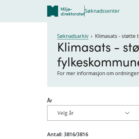
Søknadssenter
Søknadsarkiv
Klimasats - støtte
Klimasats - st
fylkeskommun
For mer informasjon om ordningen, e
År
Velg år
Antall:
3816
/3816