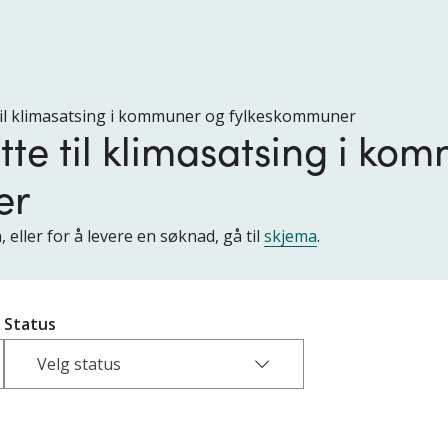
 til klimasatsing i kommuner og fylkeskommuner
øtte til klimasatsing i ko
er
ller for å levere en søknad, gå til
skjema
.
Status
Velg status