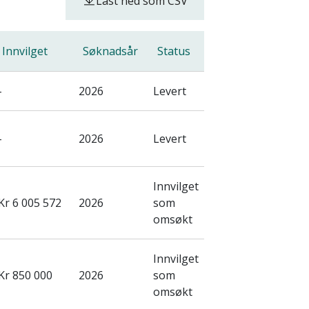
Last ned som CSV
Innvilget
Søknadsår
Status
-
2026
Levert
-
2026
Levert
Innvilget
Kr 6 005 572
2026
som
omsøkt
Innvilget
Kr 850 000
2026
som
omsøkt